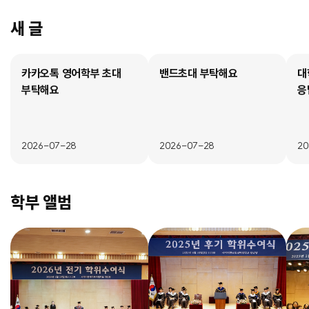
새 글
카카오톡 영어학부 초대
밴드초대 부탁해요
대
부탁해요
응
2026-07-28
2026-07-28
20
학부 앨범