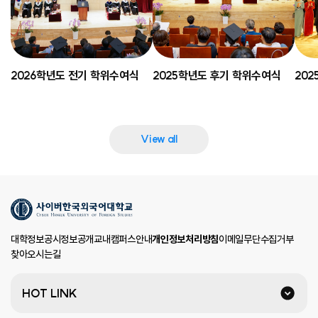
2026학년도 전기 학위수여식
2025학년도 후기 학위수여식
20
View all
대학정보공시
정보공개
교내캠퍼스안내
개인정보처리방침
이메일무단수집거부
찾아오시는길
HOT LINK